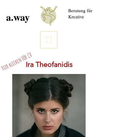
Beratung für
a.way
Kreative
ME
NU
Hier klicken FÜr CV
Ira Theofanidis