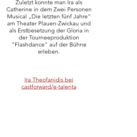
Zuletzt konnte man
Ira als
Catherine in dem Zwei Personen
Musical „Die letzten fünf Jahre“
am Theater Plauen-Zwickau und
als Erstbesetzung der Gloria in
der Tourneeproduktion
"Flashdance" auf der Bühne
erleben.
Ira Theofanidis bei
castforward/e-talenta
Ira Theofanidis bei filmmakers
Ira Theofandis bei
schauspielervideos
Ira Theofandis bei crew united