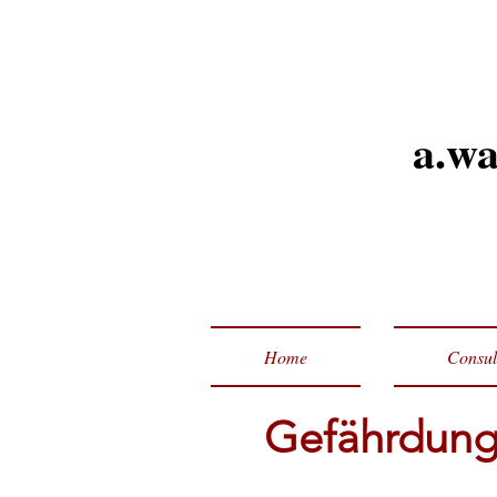
a.w
Home
Consult
Gefährdungs