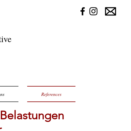
ive
ons
References
 Belastungen
r