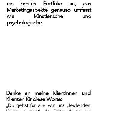
ein breites Portfolio an, das
Marketingaspekte genauso umfasst
wie künstlerische und
psychologische.
Danke an meine Klientinnen und
Klienten für diese Worte:
„Du gehst für alle von uns „leidenden
Künstlerherzen“ als Erste durch die
Tür.“
„Sie sind ein Anker, das Auge des
Tornados, immer genau dann, wenn